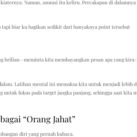
sikiaternya. Namun, asumsi itu keliru. Percakapan di dalamny
 tapi biar ku bagikan sedikit dari banyaknya point tersebut
ng brilian—meminta kita membayangkan pesan apa yang kira-ki
 dalam. Latihan mental ini memaksa kita untuk menjadi lebih
g untuk fokus pada target jangka panjang, sehingga saat kita 
ebagai “Orang Jahat”
embangan diri yang pernah kubaca.